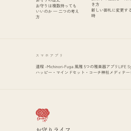
き方
お守りは複数持っても
新しい御札に変更す
いいのか — 二つの考え
時
方
スマホアプリ
道程 -Michinori-
Fuga 風雅 5つの雅楽器アプリ
LIFE S
ハッピー・マインドセット・コーチ
神社メディテー
お守りライフ