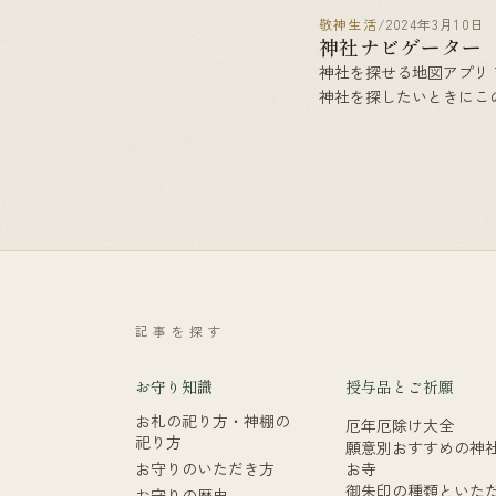
敬神生活
/
2024年3月10日
神社ナビゲーター
神社を探せる地図アプリ
神社を探したいときにこ
ら、祀られている神様と
で神社が探せます。 さ
を発見 日本の正式な神社約
を収録し、ご祭神と方位
検索することが出来ます [
記事を探す
お守り知識
授与品とご祈願
お札の祀り方・神棚の
厄年厄除け大全
祀り方
願意別おすすめの神
お守りのいただき方
お寺
御朱印の種類といた
お守りの歴史