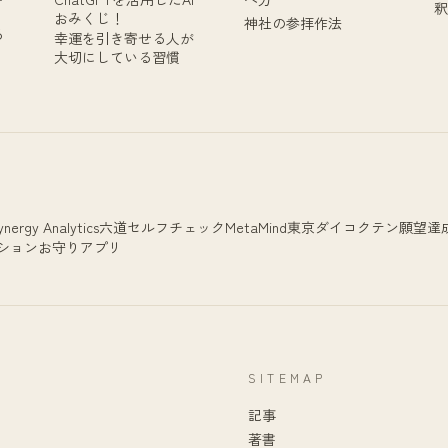
釈
おみくじ！
神社の参拝作法
る
幸運を引き寄せる人が
大切にしている習慣
ynergy Analytics
六道セルフチェック
MetaMind
東京ダイコクテン
願望達
ション
お守りアプリ
SITEMAP
記事
著書