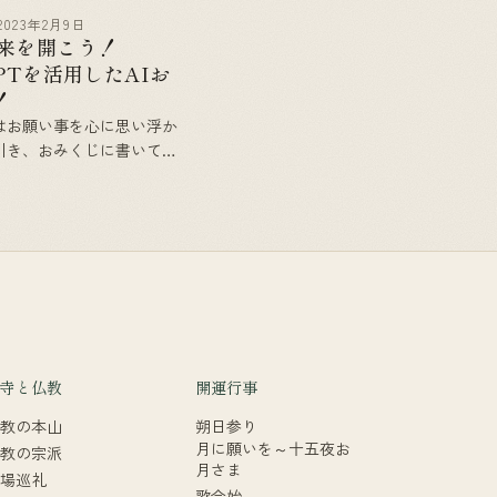
2023年2月9日
未来を開こう！
GPTを活用したAIお
！
はお願い事を心に思い浮か
引き、おみくじに書いてあ
から読み解きます。和歌な
願い事を成就するための指
のが良いとされています。
適なメッセージ 「おみく
種類のみくじから []
寺と仏教
開運行事
教の本山
朔日参り
月に願いを～十五夜お
教の宗派
月さま
場巡礼
歌会始