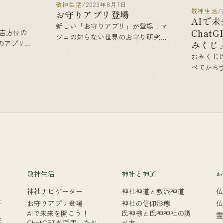
敬神生活
/
2023年8月7日
敬神生活
/
お守りアプリ登場
AIで
新しい「お守りアプリ」が登場！マ
Chat
 吉方位の
ツコの知らない世界のお守り研究家
のアプリな
みくじ
がプロデュースした、神社やお寺の
方位で一発
おみくじ
参拝にも役立つアプリがスマートフ
らなる神社
べてから
ォンに登場しました。 本日、長
78000社
る内容を
年、神社やお寺のお守りを研究し
から神社を
どからお
て、テレビ番組「マツコの知らない
]
針とする
[]
願意に最
じ」は数十
敬神生活
神社と神道
お
神社ナビゲーター
神社神道と教派神道
仏
社
お守りアプリ登場
神社の信仰形態
仏
AIで未来を開こう！
氏神様と氏神神社の調
霊
だ
ChatGPTを活用したAI
べ方