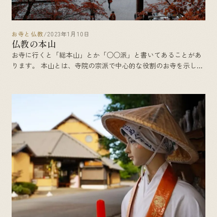
お寺と仏教
/
2023年1月10日
仏教の本山
お寺に行くと「総本山」とか「○○派」と書いてあることがあ
ります。 本山とは、寺院の宗派で中心的な役割のお寺を示しま
す。また、その本山に属しているお寺を末寺といいます。神社
と違いお寺の宗派は、本山を中心に本社と支社のような []