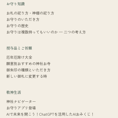
お守り知識
お札の祀り方・神棚の祀り方
お守りのいただき方
お守りの歴史
お守りは複数持ってもいいのか — 二つの考え方
授与品とご祈願
厄年厄除け大全
願意別おすすめの神社お寺
御朱印の種類といただき方
新しい御札に変更する時
敬神生活
神社ナビゲーター
お守りアプリ登場
AIで未来を開こう！ChatGPTを活用したAIおみくじ！