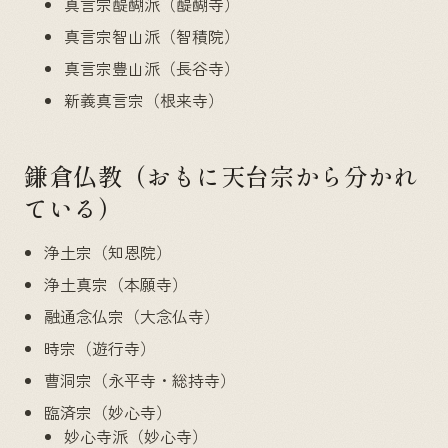
真言宗醍醐派（醍醐寺）
真言宗智山派（智積院）
真言宗豊山派（長谷寺）
新義真言宗（根来寺）
鎌倉仏教（おもに天台宗から分かれ
ている）
浄土宗（知恩院）
浄土真宗（本願寺）
融通念仏宗（大念仏寺）
時宗（遊行寺）
曹洞宗（永平寺・総持寺）
臨済宗（妙心寺）
妙心寺派（妙心寺）