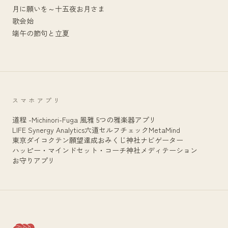
月に願いを～十五夜お月さま
歌会始
端午の節句と立夏
スマホアプリ
道程 -Michinori-
Fuga 風雅 5つの雅楽器アプリ
LIFE Synergy Analytics
六道セルフチェック
MetaMind
東京ダイコクテン
願望達成おみくじ
神社ナビゲーター
ハッピー・マインドセット・コーチ
神社メディテーション
お守りアプリ