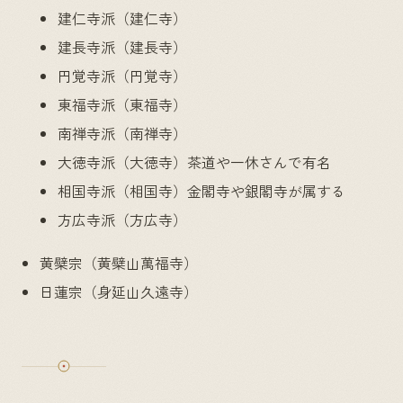
建仁寺派（建仁寺）
建長寺派（建長寺）
円覚寺派（円覚寺）
東福寺派（東福寺）
南禅寺派（南禅寺）
大徳寺派（大徳寺）茶道や一休さんで有名
相国寺派（相国寺）金閣寺や銀閣寺が属する
方広寺派（方広寺）
黄檗宗（黄檗山萬福寺）
日蓮宗（身延山久遠寺）