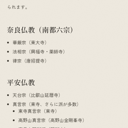
られます。
奈良仏教（南都六宗）
華厳宗（東大寺）
法相宗（興福寺・薬師寺）
律宗（唐招提寺）
平安仏教
天台宗（比叡山延暦寺）
真言宗（東寺、さらに派が多数）
東寺真言宗（東寺）
高野山真言宗（高野山金剛峯寺）