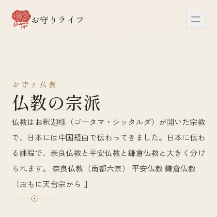
お守りライフ
メニ
お寺と仏教
仏教の宗派
仏教はお釈迦様（ゴータマ・シッタルダ）が開いた宗教
で、日本には中国経由で伝わってきました。日本に伝わ
る課程で、奈良仏教と平安仏教と鎌倉仏教と大きく分け
られます。 奈良仏教（南都六宗） 平安仏教 鎌倉仏教
（おもに天台宗から []