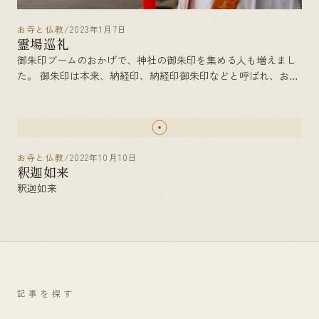
お寺と仏教
/
2023年1月7日
霊場巡礼
御朱印ブームのおかげで、神社の御朱印を集める人も増えまし
た。 御朱印は本来、納経印、納経印御朱印などと呼ばれ、お経
を納めた代わりにもらえる印でした。この納経というのは、写
経奉納の場合もありますが、寺院で読経することも含ま []
お寺と仏教
/
2022年10月10日
釈迦如来
釈迦如来
記事を探す